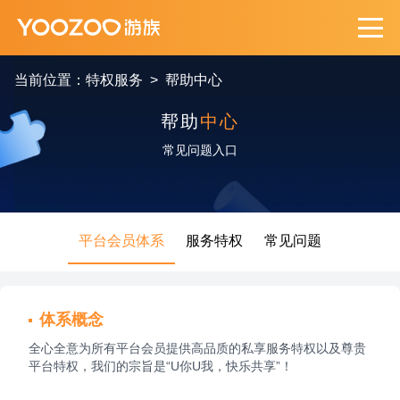
当前位置：
特权服务
>
帮助中心
帮助
中心
常见问题入口
平台会员体系
服务特权
常见问题
体系概念
全心全意为所有平台会员提供高品质的私享服务特权以及尊贵
平台特权，我们的宗旨是“U你U我，快乐共享”！