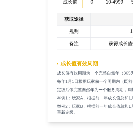
成长值
0
10-4999
获取途径
规则
备注
获得成长值
成长值有效周期
成长值有效周期为一个完整自然年（365
每年1月1日根据玩家前一个周期内（既
定级后依完整自然年为一个服务周期，周
举例1：玩家A，根据前一年成长值总和1
举例2：玩家B，根据前一年成长值总和1月
重新定级。