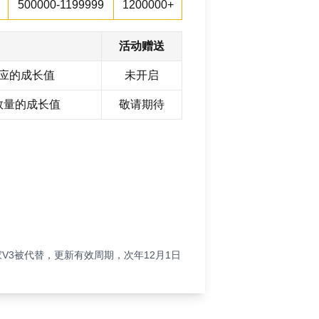
500000-1199999
1200000+
活动赠送
应的成长值
未开启
数量的成长值
敬请期待
V3被代替，更新有效周期，次年12月1日