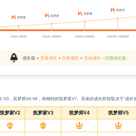
成长值 =
充值成长
+
任务成长
+
活动成长
-
过期成长值
-V3，筑梦师V4-V6，和独特的筑梦星V7。具体的成长阶段取决于“成长
筑梦家V2
筑梦家V3
筑梦师V4
筑梦师V5